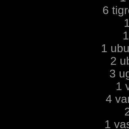
6 tig
1
1
1 ubu
2 u
3 u
1 
4 v
1 va