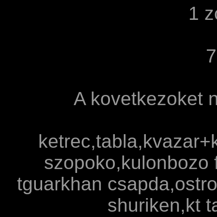
1 z
7
A kovetkezoket 
ketrec,tabla,kvazar
szopoko,kulonbozo f
tguarkhan csapda,ostro
shuriken,kt t