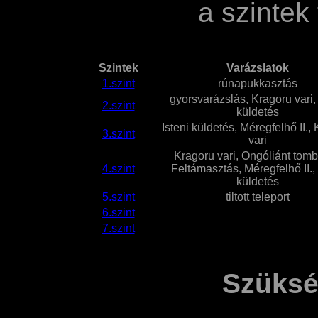
a szintek 
Szintek
Varázslatok
1.szint
rúnapukkasztás
gyorsvarázslás, Kragoru vari, 
2.szint
küldetés
Isteni küldetés, Méregfelhő II.,
3.szint
vari
Kragoru vari, Ongóliánt tomb
4.szint
Feltámasztás, Méregfelhő II., 
küldetés
5.szint
tiltott teleport
6.szint
7.szint
Szüksé