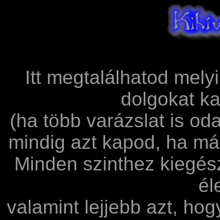
Itt megtalálhatod melyi
dolgokat ka
(ha több varázslat is od
mindig azt kapod, ha má
Minden szinthez kiegész
él
valamint lejjebb azt, ho