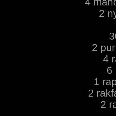
4 man
2 n
3
2 pur
4 
6 
1 ra
2 rakf
2 r